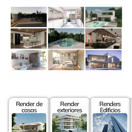
Render de
Render
Renders
casas
exteriores
Edificios