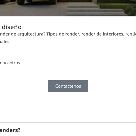
 diseño
nder de arquitectura?
Tipos de render
,
render de interiores
, rend
nales
 nosotros.
Contactenos
renders?