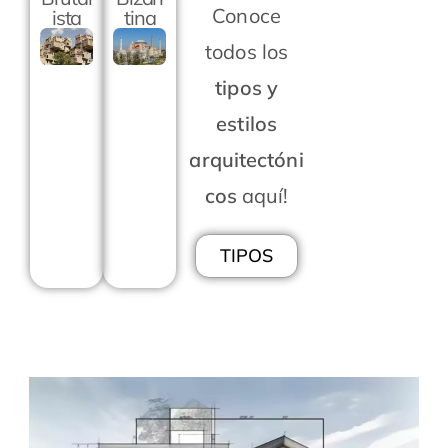
Conoce
ista
tina
todos los
tipos y
estilos
arquitectóni
cos
aquí!
TIPOS