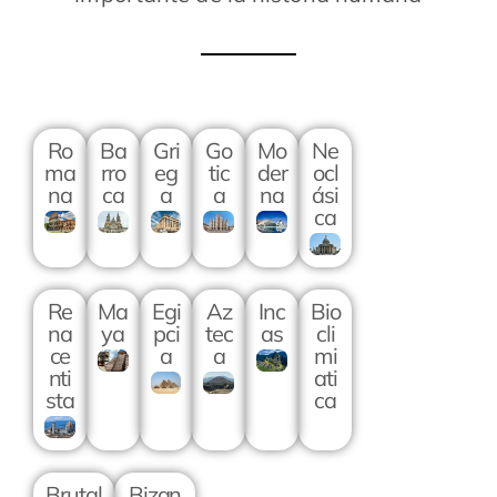
Ro
Ba
Gri
Go
Mo
Ne
ma
rro
eg
tic
der
ocl
na
ca
a
a
na
ási
ca
Re
Ma
Egi
Az
Inc
Bio
na
ya
pci
tec
as
cli
ce
a
a
mi
nti
ati
sta
ca
Brutal
Bizan