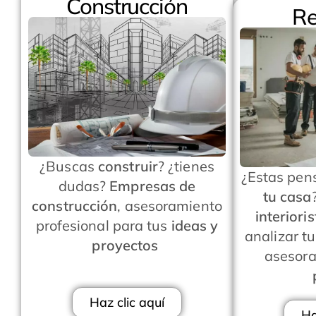
Construcción
Re
¿Buscas
construir
? ¿tienes
¿Estas pen
dudas?
Empresas de
tu casa
construcción
, asesoramiento
interiori
profesional para tus
ideas y
analizar t
proyectos
asesor
Haz clic aquí
Ha