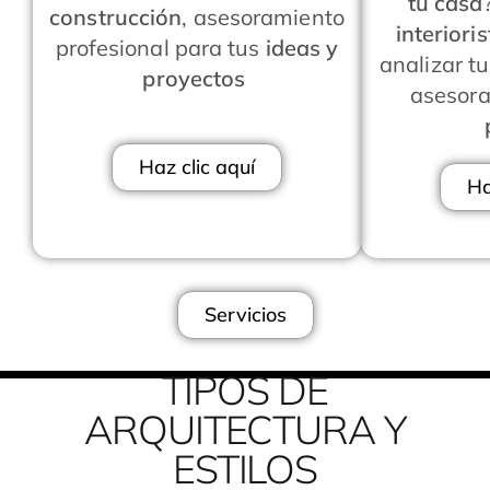
tu casa
construcción
, asesoramiento
interiori
profesional para tus
ideas y
analizar t
proyectos
asesor
Haz clic aquí
Ha
Servicios
TIPOS DE
ARQUITECTURA Y
ESTILOS