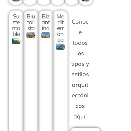
Su
Bru
Biz
Me
Conoc
ste
tali
ant
dit
nta
sta
ina
err
e
ble
án
ea
todos
los
tipos y
estilos
arquit
ectóni
cos
aquí!