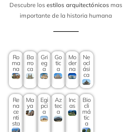
Descubre los
estilos arquitectónicos
mas
importante de la historia humana
Ro
Ba
Gri
Go
Mo
Ne
ma
rro
eg
tic
der
ocl
na
ca
a
a
na
ási
ca
Re
Ma
Egi
Az
Inc
Bio
na
ya
pci
tec
as
cli
ce
a
a
má
nti
tic
sta
a