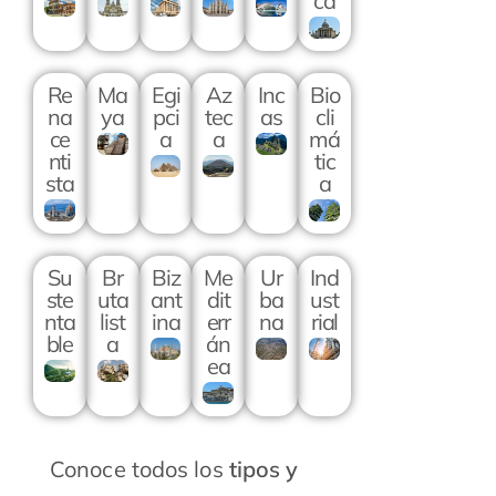
ca
Re
Ma
Egi
Az
Inc
Bio
na
ya
pci
tec
as
cli
ce
a
a
má
nti
tic
sta
a
Su
Br
Biz
Me
Ur
Ind
ste
uta
ant
dit
ba
ust
nta
list
ina
err
na
rial
ble
a
án
ea
Conoce todos los
tipos y