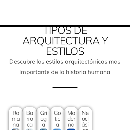
TIPOS DE
ARQUITECTURA Y
ESTILOS
Descubre los
estilos arquitectónicos
mas
importante de la historia humana
Ro
Ba
Gri
Go
Mo
Ne
ma
rro
eg
tic
der
ocl
na
ca
a
a
na
ási